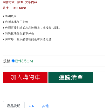
製作方式：插畫+文字內容
尺寸：12x13.5cm
♦ 透明底座
♦ 台灣本地加工彩繪
♦ 色彩直接彩繪於水晶玻璃上，非投影片黏貼
♦ 特殊技法加白底不掉色
♦ 保有每一顆水晶玻璃的色澤與透光度
12*13.5CM
規格
產品說明
QA
其他