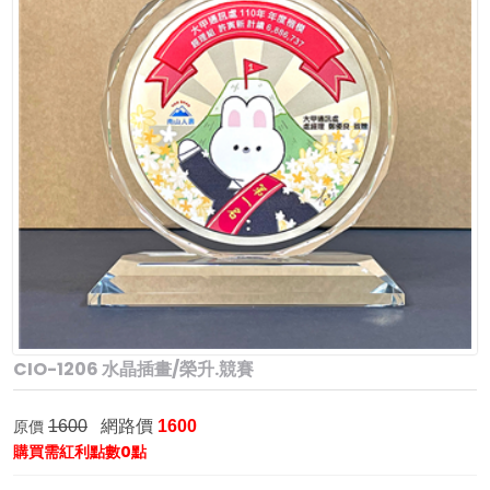
CIO-1206 水晶插畫/榮升.競賽
網路價
原價
1600
1600
購買需紅利點數0點