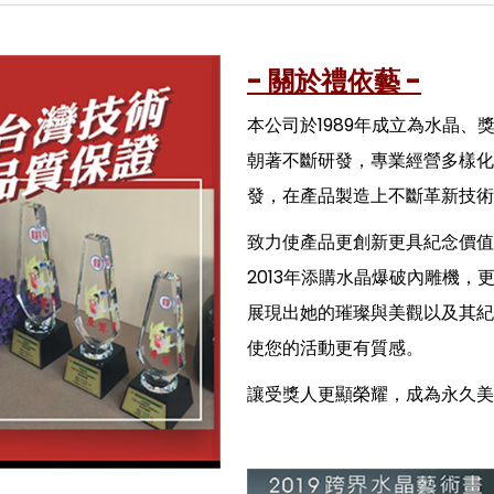
- 關於禮依藝 -
本公司於1989年成立為水晶
朝著不斷研發，專業經營多樣化
發，在產品製造上不斷革新技術
致力使產品更創新更具紀念價值
2013年添購水晶爆破內雕機，
展現出她的璀璨與美觀以及其紀
使您的活動更有質感。
讓受獎人更顯榮耀，成為永久美