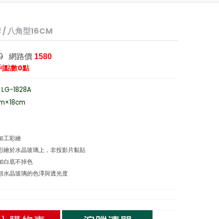
/ 八角型16CM
網路價
0
1580
利點數0點
G-1828A
cm×18cm
地加工彩繪
接彩繪於水晶玻璃上，非投影片黏貼
法加白底不掉色
一顆水晶玻璃的色澤與透光度