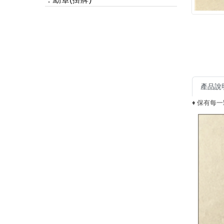
產品說
♦ 保有每