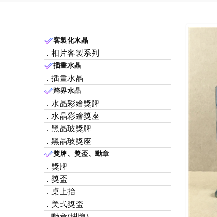
客製化水晶
．相片客製系列
插畫水晶
．插畫水晶
跨界水晶
．水晶彩繪獎牌
．水晶彩繪獎座
．黑晶玻獎牌
．黑晶玻獎座
獎牌、獎盃、勳章
．獎牌
．獎盃
．桌上抬
．美式獎盃
．勳章(掛牌)