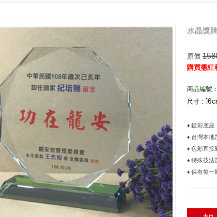
水晶獎牌 
原價
158
購買需紅
商品編號：L
尺寸：16
♦ 鍍彩底座
♦ 台灣本
♦ 色彩直
♦ 特殊技
♦ 保有每