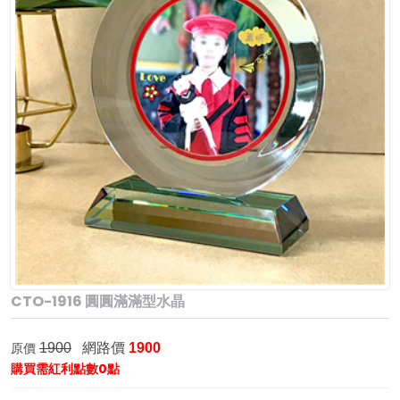
CTO-1916 圓圓滿滿型水晶
網路價
原價
1900
1900
購買需紅利點數0點