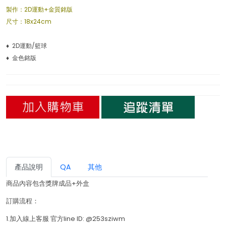
製作：2D運動+金質銘版
尺寸：18x24cm
♦ 2D運動/籃球
♦ 金色銘版
產品說明
QA
其他
商品內容包含獎牌成品+外盒
訂購流程：
1.加入線上客服 官方line ID: @253sziwm