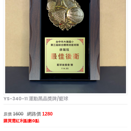
YS-340-11 運動黑晶獎牌/籃球
網路價
原價
1600
1280
購買需紅利點數0點