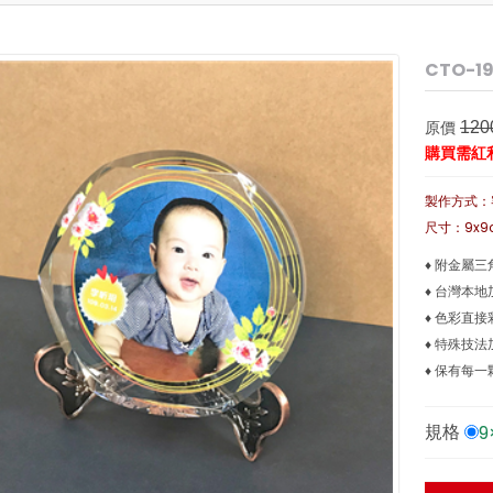
CTO-1
原價
120
購買需紅
製作方式：
尺寸：9x9
♦ 附金屬三
♦ 台灣本
♦ 色彩直
♦ 特殊技
♦ 保有每
9
規格