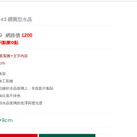
943 鑽圓型水晶
網路價
0
1200
利點數0點
客製圖+文字內容
cm
角架
地加工彩繪
接彩繪於水晶玻璃上，非投影片黏貼
法加白底不掉色
一顆水晶玻璃的色澤與透光度
×9cm